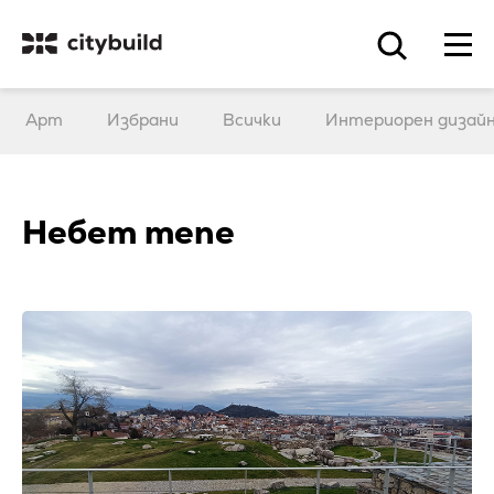
Арт
Избрани
Всички
Интериорен дизай
Небет тепе