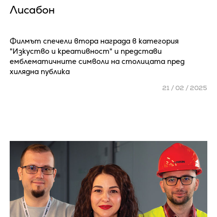
Лисабон
Филмът спечели втора награда в категория
"Изкуство и креативност" и представи
емблeматичните символи на столицата пред
хилядна публика
21 / 02 / 2025