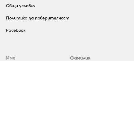
Общи условия
Политика за поверителност
Facebook
Абонирай се за нашия бюлетин
© 2021 Citybuild. All rights reserved.
.
Дизайн Amity
Програмиране Kipo