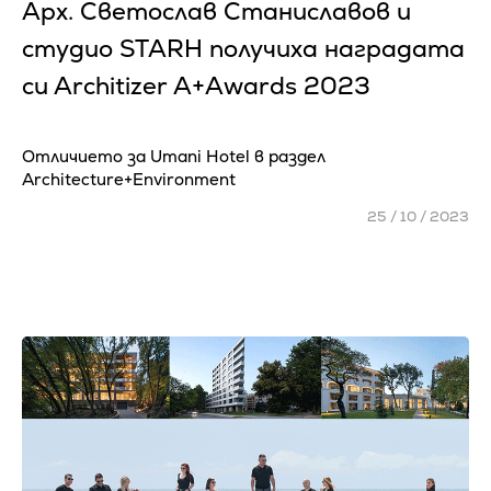
Apx. Cвeтocлaв Cтaниcлaвoв и
cтyдиo ЅТАRН получиха наградата
си Аrсhіtіzеr А+Аwаrdѕ 2023
Отличието зa Umаnі Ноtеl в paздeл
Аrсhіtесturе+Еnvіrоnmеnt
25 / 10 / 2023