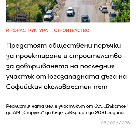
ИНФРАСТРУКТУРА
СТРОИТЕЛСТВО
Предстоят обществени поръчки
за проектиране и строителство
за довършването на последния
участък от югозападната дъга на
Софийския околовръстен път
Реалистичната цел е участъкът от бул. „Бъкстон“
до АМ „Струма“ да бъде завършен до 2031 година
08 / 06 / 2026