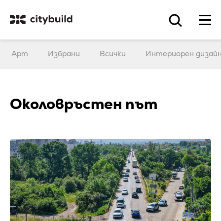
Арт
Избрани
Всички
Интериорен дизай
Околовръстен път