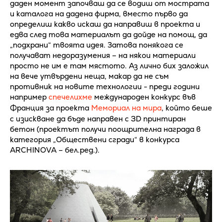
даден момент започваш да се водиш от мострата
и каталога на дадена фирма, вместо първо да
определиш какво искаш да направиш в проекта и
едва след това материалът да дойде на помощ, да
„подхрани“ твоята идея. Затова понякога се
получават недоразумения – на някои материали
просто не им е там мястото. Аз лично бих заложил
на вече утвърдени неща, макар да не съм
противник на новите технологии - преди години
например
спечелихме
международен конкурс във
Франция за проекта
Мемориал на мира
, който беше
с изискване да бъде направен с 3D принтиран
бетон (проектът получи поощрителна награда в
категория „Обществени сгради“ в конкурса
ARCHINOVA – бел.ред.).