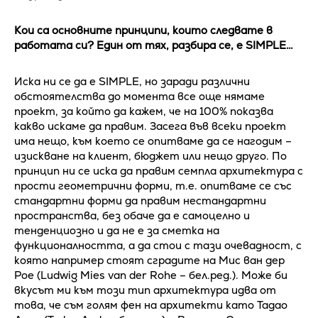
Кои са основните принципи, които следвате в
работата си? Един от тях, разбира се, е SIMPLE…
Иска ни се да е SIMPLE, но заради различни
обстоятелства до момента все още нямаме
проект, за който да кажем, че на 100% показва
какво искаме да правим. Засега във всеки проект
има нещо, към което се опитваме да се нагодим –
изискване на клиент, бюджет или нещо друго. По
принцип ни се иска да правим семпла архитектура с
прости геометрични форми, т.е. опитваме се със
стандартни форми да правим нестандартни
пространства, без обаче да е самоцелно и
тенденциозно и да не е за сметка на
функционалността, а да стои с тази очевадност, с
която например стоят сградите на Мис ван дер
Рое (Ludwig Mies van der Rohe – бел.ред.). Може би
вкусът ми към този тип архитектура идва от
това, че съм голям фен на архитекти като Тадао