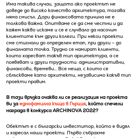
Има такива случаи, защото ако проектът не
доведе до високо качество архитектура, тогава
няма смисъл. Дори финансовата причина не е
толкова важна. Опитваме се да сме честни и да
кажем какво искаме и се е случвало да насочим
клиентите към други колеги. При някои проекти
сме стигнали до определен етап, при други – до
финалната точка. Трудно се намират клиенти,
които харесват такъв тип архитектура, а се
появяват и други трудности: административни,
финансови, времеви… Все неща, с които се
сблъскваме като архитекти, независимо какъв тип
проекти правим.
В тази връзка очаква ли се реализация на проекта
ви за
еднофамилна къща в Гърция
, който спечели
награда в конкурса ARCHINOVA 2022?
Обектът е с български инвеститор, който е видял
и харесал наши проекти. Първо събрахме