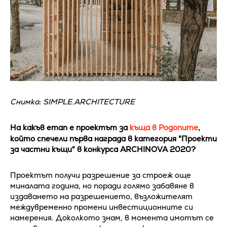
Снимка: SIMPLE.ARCHITECTURE
На какъв етап е проектът за
къща в Родопите
,
който спечели първа награда в категория "Проекти
за частни къщи" в конкурса ARCHINOVA 2020?
Проектът получи разрешение за строеж още
миналата година, но поради голямо забавяне в
издаването на разрешението, възложителят
междувременно промени инвестиционните си
намерения. Доколкото знам, в момента имотът се