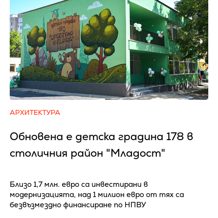
АРХИТЕКТУРА
Обновена е детска градина 178 в
столичния район "Младост"
Близо 1,7 млн. евро са инвестирани в
модернизацията, над 1 милион евро от тях са
безвъзмездно финансиране по НПВУ