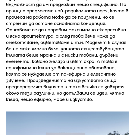
възможност да им предложим нещо специфично. По
принцип предлагаме най-радикалната идея, която в
процеса на работа може да се поизмени, но се
стремим да остане основната концепция.
Опитваме се да направим максимално експресивна
и ясна архитектура, а след това вече може да
омекотяваме, оцветяваме и т.н. Моделът в случая
беше максимално бяло, защото съществуващата
къщата беше мрачна и с ниски тавани, дървени
елементи, ковано желязо и цвят охра. А това е
еднофамилна къща за ваканционно обитаване,
която се нуждаеше от по-ефирно и елегантно
звучене. Произведенията на изкуството също
предопределят визията и така всичко се завъртя
около тези различни, но допълващи се идеи: лятна
къща, нещо ефирно, море и изкуство.