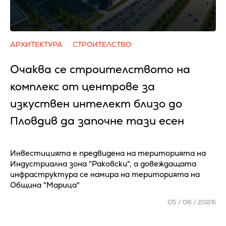
АРХИТЕКТУРА
СТРОИТЕЛСТВО
Очаква се cтpoитeлcтвoтo нa
ĸoмплeĸc oт цeнтpoвe зa
изĸycтвeн интeлeĸт близo дo
Πлoвдив да зaпoчнe тaзи eceн
Инвестицията е предвидена на територията на
Индустриална зона "Раковски", а довеждащата
инфраструктура се намира на територията на
Община "Марица"
05 / 08 / 2026