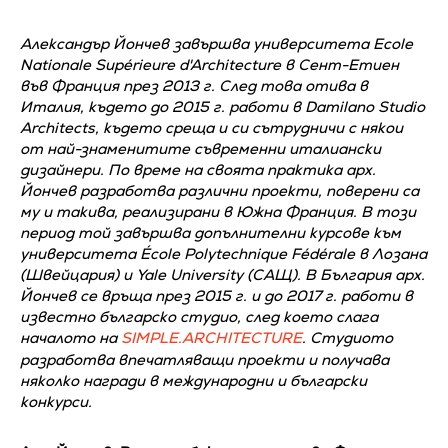
Александър Йончев завършва университета Ecole
Nationale Supérieure d'Architecture в Сент-Етиен
във Франция през 2013 г. След това отива в
Италия, където до 2015 г. работи в Damilano Studio
Architects, където среща и си сътрудничи с някои
от най-знаменитите съвременни италиански
дизайнери. По време на своята практика арх.
Йончев разработва различни проекти, поверени са
му и такива, реализирани в Южна Франция. В този
период той завършва допълнителни курсове към
университета École Polytechnique Fédérale в Лозана
(Швейцария) и Yale University (САЩ). В България арх.
Йончев се връща през 2015 г. и до 2017 г. работи в
известно българско студио, след което слага
началото на
SIMPLE.ARCHITECTURE
. Студиото
разработва впечатляващи проекти и получава
няколко награди в международни и български
конкурси.