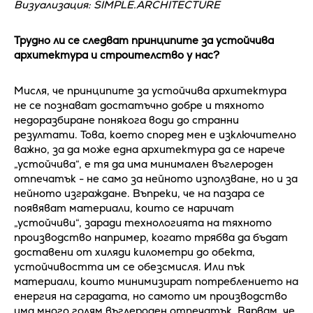
Визуализация: SIMPLE.ARCHITECTURE
Трудно ли се следват принципите за устойчива
архитектура и строителство у нас?
Мисля, че принципите за устойчива архитектура
не се познават достатъчно добре и тяхното
недоразбиране понякога води до странни
резултати. Това, което според мен е изключително
важно, за да може една архитектура да се нарече
„устойчива“, е тя да има минимален въглероден
отпечатък - не само за нейното използване, но и за
нейното изграждане. Въпреки, че на пазара се
появяват материали, които се наричат
„устойчиви“, заради технологията на тяхното
производство например, когато трябва да бъдат
доставени от хиляди километри до обекта,
устойчивостта им се обезсмисля. Или пък
материали, които минимизират потреблението на
енергия на сградата, но самото им производство
има много голям въглероден отпечатък. Вярвам, че