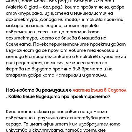
Андо (Tadao Ando - бел.ред.) и Валерио Олгиати
(Valerio Olgiati – бел.ред.), които правят ясна, добре
структурирана, изчистена и минималистична
архитектура. Допада ми това, че такива проекти,
макар и на много години, стоят еднакво
съвременно и сега - нещо тотално като
архитектура, което се вписва в мащаба на
вселената. По-експерименталните проекти дават
възможност да се проучат новите технологии и
методи в строителството и в никакъв случай не ги
дискредитирам, но мисля, че много често са
жертва на бързата промяна във времето и не
стареят добре като материали и детайли.
Най-новата ви реализация е
частна къща в Созопол
. Какво беше водещото при проектирането?
Клиентите искаха да направят нещо много
съвременно и различно от съществуващата
сграда. Те имат афинитет към изобразителното
изкуство и скулптурата, затова усетихме