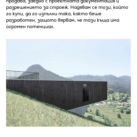
продава, заедно с проектната документация и
разрешението за строеж. Надявам се този, който
го купи, да го изпълни така, както беше
разработен, защото вярвам, че тази къща има
огромен потенциал.