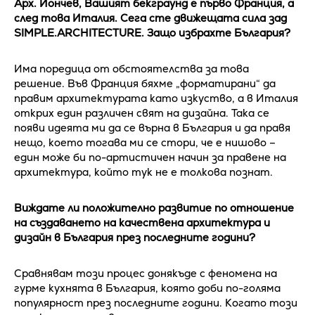
Арх. Йончев, Вашият бекграунд е първо Франция, а
след това Италия. Сега сте движещата сила зад
SIMPLE.ARCHITECTURE. Защо избрахте България?
Има поредица от обстоятелства за това
решение. Във Франция бяхме „форматирани“ да
правим архитектурата като изкуство, а в Италия
открих един различен свят на дизайна. Така се
появи идеята ми да се върна в България и да правя
нещо, което тогава ми се стори, че е нишово –
един може би по-артистичен начин за правене на
архитектура, който тук не е толкова познат.
Виждате ли положително развитие по отношение
на създаването на качествена архитектура и
дизайн в България през последните години?
Сравнявам този процес донякъде с феномена на
гурме кухнята в България, която доби по-голяма
популярност през последните години. Когато този