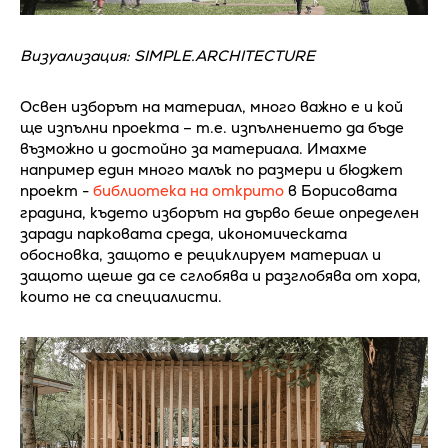
Визуализация: SIMPLE.ARCHITECTURE
Освен изборът на материал, много важно е и кой
ще изпълни проекта – т.е. изпълнението да бъде
възможно и достойно за материала. Имахме
например един много малък по размери и бюджет
проект -
библиотека на открито
в Борисовата
градина, където изборът на дърво беше определен
заради парковата среда, икономическата
обосновка, защото е рециклируем материал и
защото щеше да се сглобява и разглобява от хора,
които не са специалисти.