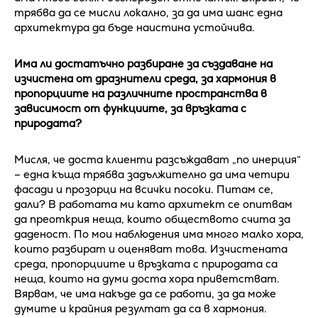
трябва да се мисли локално, за да има шанс една
архитектура да бъде наистина устойчива.
Има ли достатъчно разбиране за създаване на
изчистена от дразнители среда, за хармония в
пропорциите на различните пространства в
зависимост от функциите, за връзката с
природата?
Мисля, че доста клиенти разсъждават „по инерция“
– една къща трябва задължително да има четири
фасади и прозорци на всички посоки. Питам се,
дали? В работата ми като архитект се опитвам
да преоткрия неща, които обществото счита за
даденост. По мои наблюдения има много малко хора,
които разбират и оценяват това. Изчистената
среда, пропорциите и връзката с природата са
неща, които на думи доста хора приветстват.
Вярвам, че има накъде да се работи, за да може
думите и крайния резултат да са в хармония.