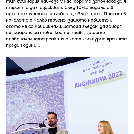
тип кулинария навлезе у нас, хората започнаха да я
търсят и да я изискват. След 10-15 години и в
архитектурата и дизайна ще бъде така. Просто в
началото е малко трудно, защото небцето и
окото не са привикнали. Затова гледам да говоря
по-смирено за това, което правя, защото
първоначалната реакция е като към гурме храните
преди години...